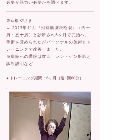
必要か筋力が必要かを調べます。
東京都 KYさま
→
2013年11月『回旋筋腱板断裂』（四十
肩・五十肩）と診断され6ヶ月で完治へ。
手術を奨められたがパーソナルの施術とト
レーニングで改善しました。
※病院への通院は数回 レントゲン撮影と
診断説明など
● トレーニング期間：6ヶ月（週1回60分）